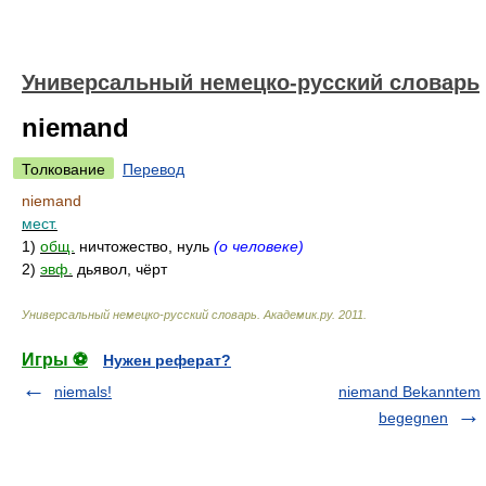
Универсальный немецко-русский словарь
niemand
Толкование
Перевод
niemand
мест.
1)
общ.
ничтожество, нуль
(о человеке)
2)
эвф.
дьявол, чёрт
Универсальный немецко-русский словарь
.
Академик.ру
.
2011
.
Игры ⚽
Нужен реферат?
niemals!
niemand Bekanntem
begegnen