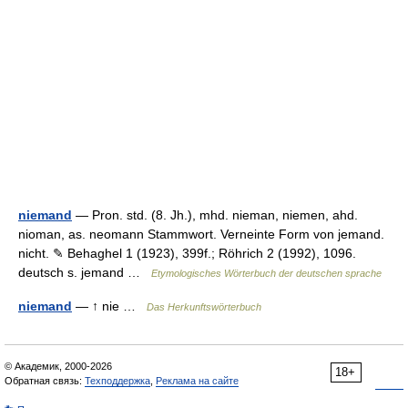
niemand
— Pron. std. (8. Jh.), mhd. nieman, niemen, ahd.
nioman, as. neomann Stammwort. Verneinte Form von jemand.
nicht. ✎ Behaghel 1 (1923), 399f.; Röhrich 2 (1992), 1096.
deutsch s. jemand …
Etymologisches Wörterbuch der deutschen sprache
niemand
— ↑ nie …
Das Herkunftswörterbuch
© Академик, 2000-2026
18+
Обратная связь:
Техподдержка
,
Реклама на сайте