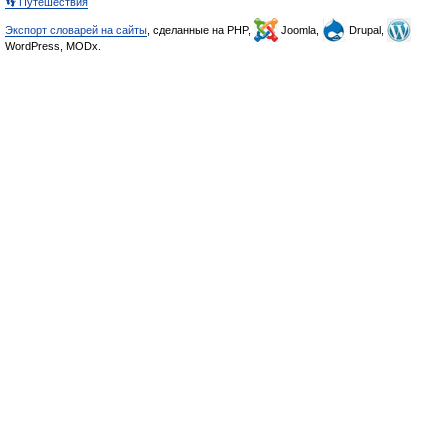
👣 Путешествия
Экспорт словарей на сайты
, сделанные на PHP,
Joomla,
Drupal,
WordPress, MODx.